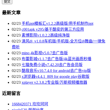
最新文章
02/23
手机ppt模板汇v1.2.2高级版/用手机制作ppt
02/23
c001apk v295/基于酷安的第三方应用
02/23
素博影院v1.0.2.2高级纯净版
02/23
清风dj_v1.0.8车机版/手机版-全方位dj舞曲/一律免
费听
02/23
mino 4k影视v5.0.7去广告版
02/23
布蕾影城v1.1.7去广告版/4k蓝光画质秒播
02/23
七猫免费小说v7.42.20去广告会员版
02/23
酷我音乐v10.7.4.0 for android去广告vip版
02/23
x浏览器v4.4.1_809 for google play谷歌版
02/23
xplayer v2.3.8.2专业版/万能视频播放器
近期留言
1668420371
坎坎坷坷
xiaole520
谢谢分享