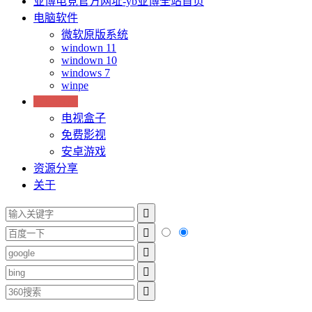
亚博电竞官方网址-yb亚博全站首页
电脑软件
微软原版系统
windown 11
windown 10
windows 7
winpe
安卓应用
电视盒子
免费影视
安卓游戏
资源分享
关于