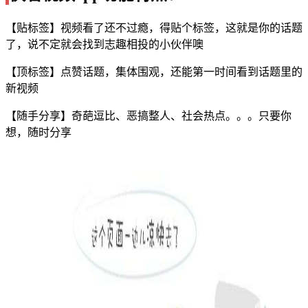
【贴标签】视频看了还不过瘾，得贴个标签，这就是你的话题
了，说不定就会找到志趣相投的小伙伴噢
【顶标签】点赞话题，集体围观，还能第一时间看到话题里的
新视频
【随手分享】奇葩逗比、恶搞整人、社会热点。。。只要你
想，随时分享