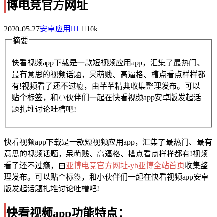
博电竞官方网址
2020-05-27
安卓应用
1
10k
摘要
快看视频app下载是一款短视频应用app，汇集了最热门、
最有意思的视频话题，呆萌贱、高逼格、槽点看点样样都
有!视频看了还不过瘾，由芊芊精典收集整理发布。可以
贴个标签，和小伙伴们一起在快看视频app安卓版发起话
题扎堆讨论吐槽吧!
快看视频app下载是一款短视频应用app，汇集了最热门、最有
意思的视频话题，呆萌贱、高逼格、槽点看点样样都有!视频
看了还不过瘾，由
亚博电竞官方网址-yb亚博全站首页
收集整
理发布。可以贴个标签，和小伙伴们一起在快看视频app安卓
版发起话题扎堆讨论吐槽吧!
快看视频app功能特点：