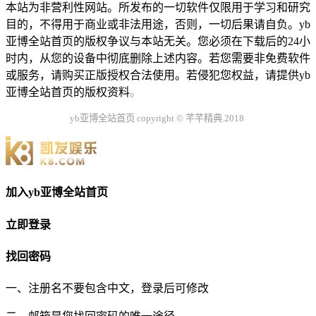
本站为非营利性网站。所发布的一切软件仅限用于学习和研究
目的，不得用于商业或非法用途，否则，一切后果请自负。yb
亚博全站首页的版权争议与本站无关。您必须在下载后的24小
时内，从您的设备中彻底删除上述内容。若您需要非免费软件
或服务，请购买正版授权合法使用。若侵犯您权益，请提供yb
亚博全站首页的版权资料
。
yb亚博全站首页 copyright © 芊芊精典.2018
加入yb亚博全站首页
立即登录
找回密码
一、注册名不要包含中文，登录后可修改