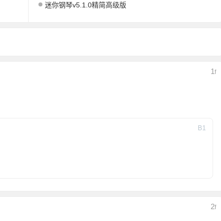
迷你钢琴v5.1.0精简高级版
1
F
B
1
2
F