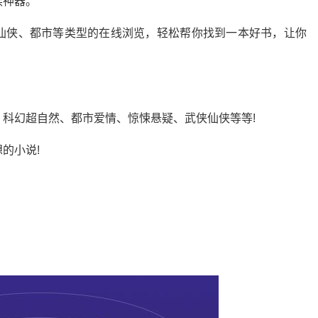
读神器。
仙侠、都市等类型的在线浏览，轻松帮你找到一本好书，让你
科幻超自然、都市爱情、惊悚悬疑、武侠仙侠等等!
的小说!