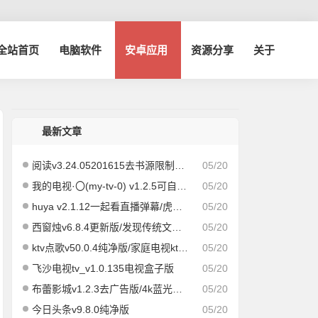
博全站首页
电脑软件
安卓应用
资源分享
关于
最新文章
阅读v3.24.05201615去书源限制版『万本小说免费阅读』
05/20
我的电视·〇(my-tv-0) v1.2.5可自定义超流畅电视直播
05/20
huya v2.1.12一起看直播弹幕/虎牙抖音直播第三方tv版
05/20
西窗烛v6.8.4更新版/发现传统文化之美
05/20
ktv点歌v50.0.4纯净版/家庭电视ktv点歌k歌app
05/20
飞沙电视tv_v1.0.135电视盒子版
05/20
布蕾影城v1.2.3去广告版/4k蓝光画质秒播
05/20
今日头条v9.8.0纯净版
05/20