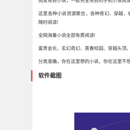
阅友免费小说，一款完全免费的手机小说阅
这里各种小说资源聚合，各种奇幻、穿越、
随时阅读!
全网海量小说全部免费阅读!
富贵会长、玄幻奇幻、青春校园、穿越头顶、
分类准确，你在这里想的小说，你在这里不想
软件截图