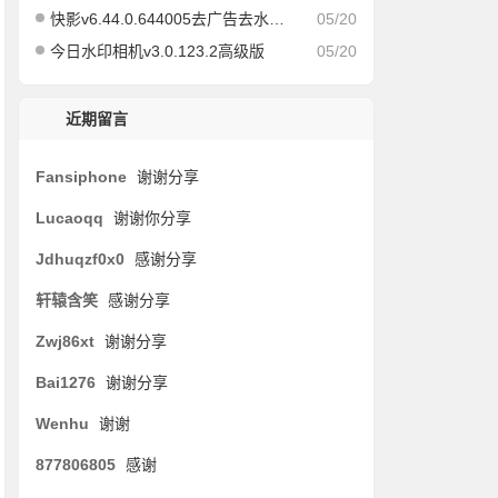
快影v6.44.0.644005去广告去水印版
05/20
今日水印相机v3.0.123.2高级版
05/20
近期留言
Fansiphone
谢谢分享
Lucaoqq
谢谢你分享
Jdhuqzf0x0
感谢分享
轩辕含笑
感谢分享
Zwj86xt
谢谢分享
Bai1276
谢谢分享
Wenhu
谢谢
877806805
感谢