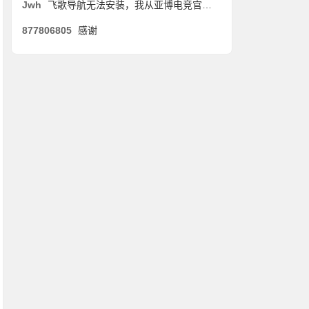
Jwh
飞歌导航无法安装，我从亚博电竞官方网址官网下载的有60几m，这个才40几m
877806805
感谢