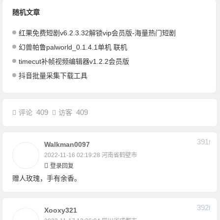
随机文章
红果免费短剧v6.2.3.32解锁vip会员版-海量热门短剧
幻兽帕鲁palworld_0.1.4.1单机 联机
timecut补帧视频编辑器v1.2.2会员版
抖音批量采集下载工具
409
409
评论
访客
391
F
Walkman0097
2022-11-16 02:19:28
河南省鹤壁市
登录回复
赠人玫瑰，手有余香。
392
F
Xooxy321