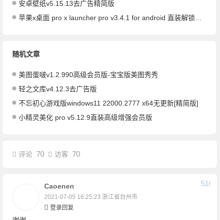
安卓壁纸v5.15.13去广告精简版
苹果x桌面 pro x launcher pro v3.4.1 for android 直装解锁高级版 /一款非常高逼格的苹果x 桌面应用
随机文章
美图蛋啵v1.2.990高级会员版-宝宝版美图秀秀
轻之文库v4.12.3去广告版
不忘初心游戏版windows11 22000.2777 x64无更新[精简版]
小精灵美化 pro v5.12.9直装高级增强会员版
70
70
评论
访客
51
F
Caoenen
2021-07-05 16:25:23
浙江省台州市
登录回复
谢谢