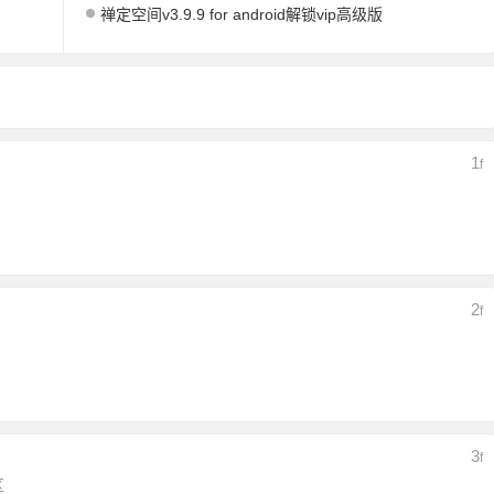
禅定空间v3.9.9 for android解锁vip高级版
1
F
2
F
3
F
区