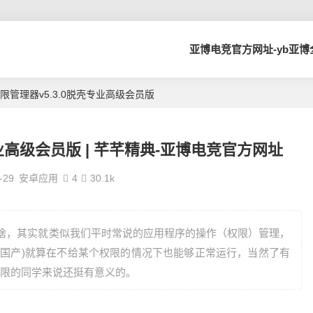
亚博电竞官方网址-yb亚
权限管理器v5.3.0脱壳专业高级会员版
专业高级会员版 | 芊芊精典-亚博电竞官方网址
-29
安卓应用
4
30.1k
是啥，其实就类似我们平时常说的应用程序的操作（权限）管理，
(主要国产)就算在不给某个权限的情况下也能够正常运行，当然了有
限的同学来说还挺有意义的。