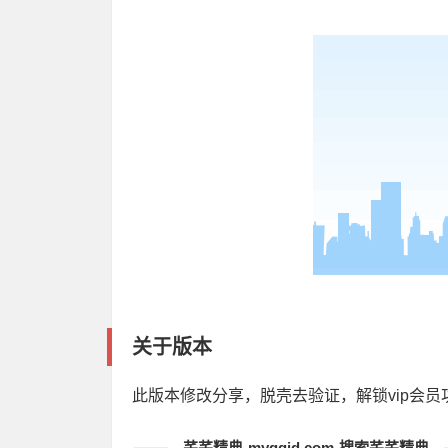
关于版本
此版本修改分享，脱壳去验证，解锁vip会
芊芊精典-myqqjd.com-搜索芊芊精典