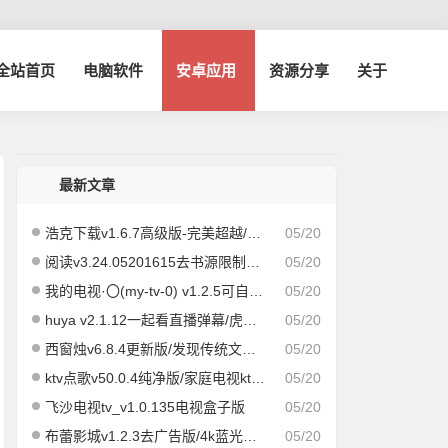
博全站首页
电脑软件
安卓应用
资源分享
关于
最新文章
浩克下载v1.6.7高级版-完美超越/比特彗星
05/20
阅读v3.24.05201615去书源限制版『万本小说免费阅读』
05/20
我的电视·〇(my-tv-0) v1.2.5可自定义超流畅电视直播
05/20
huya v2.1.12一起看直播弹幕/虎牙抖音直播第三方tv版
05/20
西窗烛v6.8.4更新版/发现传统文化之美
05/20
ktv点歌v50.0.4纯净版/家庭电视ktv点歌k歌app
05/20
飞沙电视tv_v1.0.135电视盒子版
05/20
布蕾影城v1.2.3去广告版/4k蓝光画质秒播
05/20