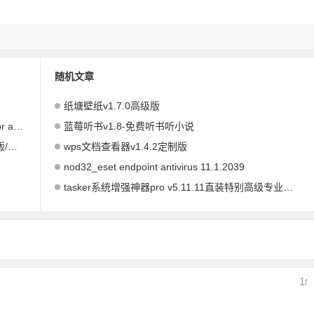
随机文章
纸塘壁纸v1.7.0高级版
多邻国语言duolingo: language lessons v5.160.6 for android解锁付费版
蓝莓听书v1.8-免费听书听小说
b站哔哩哔哩bilibili v8.7.0去广告内置哔哩漫游模块版/解锁实用功能
wps文档查看器v1.4.2定制版
nod32_eset endpoint antivirus 11.1.2039
tasker系统增强神器pro v5.11.11直装特别高级专业中文版
1
F