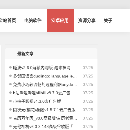
博全站首页
电脑软件
安卓应用
资源分享
关于
最新文章
睡波v2.6.0解锁内购版-醒来神清气爽
07/25
多邻国语言duolingo: language lessons v5.160.6 for android解锁付费版
07/25
免费小巧较流畅的远程利器anydesk v8.0.12
07/25
b站哔哩哔哩bilibili v8.7.0去广告内置哔哩漫游模块版/解锁实用功能
07/25
小柚子影视v4.3.0去广告版
07/25
囧次元(樱花动漫)v1.5.7.1去广告版
07/25
吉历万年历_v8.0高级版/吉历老黄历吉日择日宜忌
07/25
无他相机v6.3.3.148高级谷歌版『好多妹子都在用』
07/25