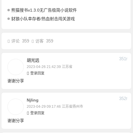
熊猫搜书v1.3.0无广告极简小说软件
豺狼小队幸存者/热血射击闯关游戏
359
359
评论
访客
351
F
胡光远
2023-04-26 21:42:39
江苏省
登录回复
谢谢分享
352
F
Njling
2023-04-29 09:17:46
江苏省扬州市
登录回复
谢谢分享