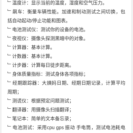
﹂温度计：显示当前的温度，湿度和空气压力。
﹂飙车：衡量车辆性能。加速和制动测试之间切换，包
括自动起动/停止功能和图表。
﹂电池测试仪：测试你的设备的电池。
﹂夜视仪：摄像头探测黑暗中的对象。
﹂计算器：基本计算。
﹂计数器：基本计算。
﹂计步器：计算每日徒步距离。
﹂身体质量指标：测试身体各项指标；
﹂经期跟踪器：大姨妈日期、经期日期记录，计算平均
周期；
﹂测谎仪：根据预定问题测试；
﹂翻译器：用摄像头扫描翻译；
﹂笔记本：简单的文本备忘录；
﹂电池测试：采用cpu gps 振动 手电筒，测试电池耗电