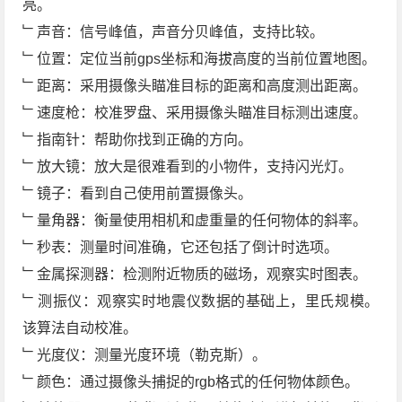
亮。
﹂声音：信号峰值，声音分贝峰值，支持比较。
﹂位置：定位当前gps坐标和海拔高度的当前位置地图。
﹂距离：采用摄像头瞄准目标的距离和高度测出距离。
﹂速度枪：校准罗盘、采用摄像头瞄准目标测出速度。
﹂指南针：帮助你找到正确的方向。
﹂放大镜：放大是很难看到的小物件，支持闪光灯。
﹂镜子：看到自己使用前置摄像头。
﹂量角器：衡量使用相机和虚重量的任何物体的斜率。
﹂秒表：测量时间准确，它还包括了倒计时选项。
﹂金属探测器：检测附近物质的磁场，观察实时图表。
﹂测振仪：观察实时地震仪数据的基础上，里氏规模。
该算法自动校准。
﹂光度仪：测量光度环境（勒克斯）。
﹂颜色：通过摄像头捕捉的rgb格式的任何物体颜色。