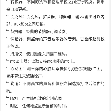
﹂转换器：不同的货币和物理单位之间进行转换，货币
会自动更新。
﹂麦克风：麦克风，扩音器，均衡器，输入/输出可以内
部，aux和bt之间切换。
﹂节拍器：经典的节拍器可调节奏。
﹂调谐器：调整你的声音或乐器的音调。它也能起到校
正色调。
﹂扫描仪：使用摄像头扫描二维码。
﹂nfc读卡器：读取支持nfc功能的nfc卡。
﹂心动图：测量你的心脏速率摄像机观察实时脉冲图。
智能算法来滤除噪声。
﹂狗哨：不同高亢的声音和体积之间选择打电话给你的
狗。
﹂随机：产生随机数的定制范围。
﹂时区：任何地点显示当前的时间。