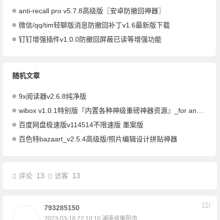
anti-recall pro v5.7.8高级版〖安卓防撤回神器〗
微信/qq/tim轻聊版消息防撤回补丁v1.6最新版下载
钉钉增强插件v1.0.0防撤回屏蔽已读等增强功能
随机文章
9x阅读器v2.6.8纯净版
wibox v1.0.1特别版『内置各种神级重磅神器资源』_for android
百度网盘极速版v114514不限速版 墨案版
百色特bazaart_v2.5.4高级版/照片编辑设计拼贴神器
13
13
评论
访客
11
F
793285150
2023-03-18 22:10:10
湖南省衡阳市