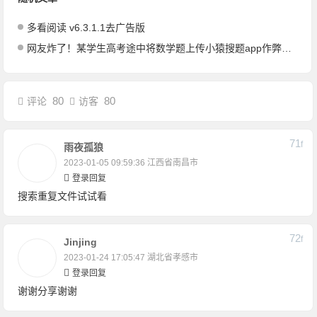
多看阅读 v6.3.1.1去广告版
网友炸了！某学生高考途中将数学题上传小猿搜题app作弊被抓
80
80
评论
访客
71
F
雨夜孤狼
2023-01-05 09:59:36
江西省南昌市
登录回复
搜索重复文件试试看
72
F
Jinjing
2023-01-24 17:05:47
湖北省孝感市
登录回复
谢谢分享谢谢