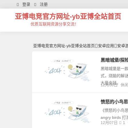
安卓游戏精品库：去广告版、破解版、会员解锁游戏合集 -亚博电竞官方
登录
注册
亚博电竞官方网址-yb亚博全站首页
优质互联网资源分享交流！
亚博电竞官方网址-yb亚博全站首页
安卓应用
安卓
黑暗城堡/探
黑暗城堡是一款
式，烧脑的解
大量金钱。
12月08日
休
愤怒的小鸟思黛
《愤怒的小鸟思黛拉
angry bi
12月07日
1