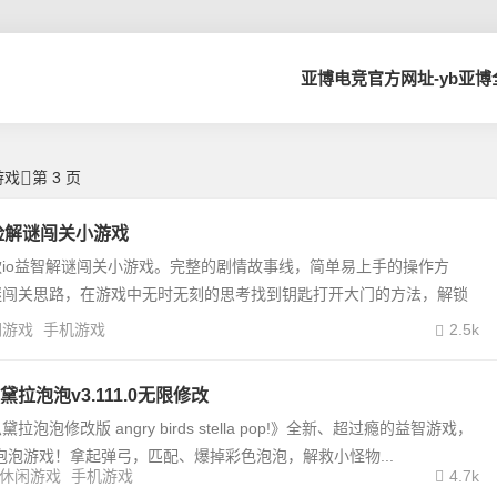
网址
亚博电竞官方网址-yb亚
游戏
第 3 页
险解谜闯关小游戏
io益智解谜闯关小游戏。完整的剧情故事线，简单易上手的操作方
谜闯关思路，在游戏中无时无刻的思考找到钥匙打开大门的方法，解锁
闲游戏
手机游戏
2.5k
拉泡泡v3.111.0无限修改
泡泡修改版 angry birds stella pop!》全新、超过瘾的益智游戏，
rds 打泡泡游戏！拿起弹弓，匹配、爆掉彩色泡泡，解救小怪物...
休闲游戏
手机游戏
4.7k