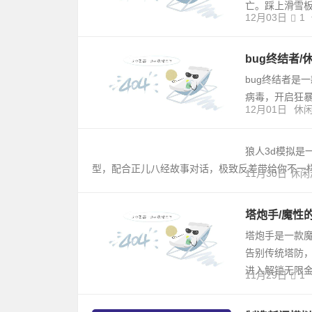
亡。踩上滑雪
12月03日
1
bug终结者
bug终结者是
病毒，开启狂
12月01日
休
狼人3d模拟是
型，配合正儿八经故事对话，极致反差带给你不一样
11月30日
休闲
塔炮手/魔性的
塔炮手是一款魔
告别传统塔防
进入解锁无限
11月29日
1