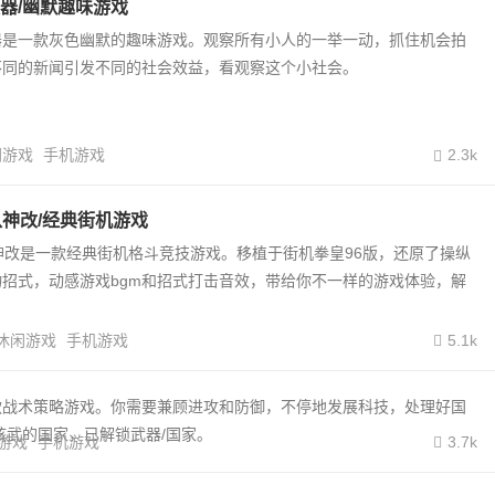
器/幽默趣味游戏
器是一款灰色幽默的趣味游戏。观察所有小人的一举一动，抓住机会拍
不同的新闻引发不同的社会效益，看观察这个小社会。
闲游戏
手机游戏
2.3k
八神改/经典街机游戏
神改是一款经典街机格斗竞技游戏。移植于街机拳皇96版，还原了操纵
招式，动感游戏bgm和招式打击音效，带给你不一样的游戏体验，解
休闲游戏
手机游戏
5.1k
款战术策略游戏。你需要兼顾进攻和防御，不停地发展科技，处理好国
武的国家，已解锁武器/国家。
游戏
手机游戏
3.7k