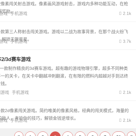
款像素闯关射击游戏。像素画风游戏射击，游戏内多种功能互动，在枪
得奖励。
游戏
手机游戏
2.1k
一款第三人称射击闯关游戏。游戏以二战为故事背景，在那个战火纷飞
，解锁无限星星。
游戏
手机游戏
3.7k
2/3d赛车游戏
2一款制作精良的3d赛车游戏。超有趣的游戏物理引擎，超多不同种类
不一的关卡，在关卡中翻越冲刺翻滚，在有限的燃料内超越对手到达终
金钱。
闲游戏
手机游戏
2.1k
款2d像素闯关游戏。简约唯美的像素风格，经典的闯关模式，海量的
的敌人，考验你的技巧，解锁金钱逆增长。
游戏
手机游戏
2.1k