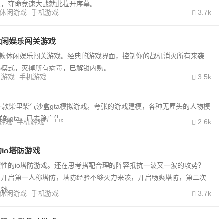
板，夺命竞速大战就此拉开序幕。
休闲游戏
手机游戏
3.7k
/休闲娱乐闯关游戏
一款休闲娱乐闯关游戏。经典的游戏界面，控制你的战机消灭所有来袭
暴模式，灭掉所有病毒，已解锁内购。
闲游戏
手机游戏
3.5k
一款柴里柴气沙盒gta模拟游戏。夸张的游戏建模，各种无厘头的人物模
的gta，已去除广告。
游戏
手机游戏
2.6k
io塔防游戏
性的io塔防游戏。还在思考搭配合理的阵容抵抗一波又一波的攻势？
，开启第一人称塔防，塔防经验不够火力来凑，开启畅爽塔防，第二次
金钱。
休闲游戏
手机游戏
3.7k