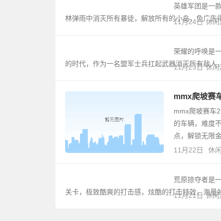
英雄军团是一
林弹雨中消灭所有暴徒，解放所有的小岛，免广告
11月24日
休闲
荣耀的呼唤是
的时代，作为一名盟军士兵扛起武器消灭所有敌人
11月23日
休闲
mmx爬坡赛车
mmx爬坡赛车
的车辆，难度
点，解锁无限
11月22日
休
荒原掠夺者是一
关卡，极致酷爽的打击感，炫酷的打击特效，海量
11月21日
休闲