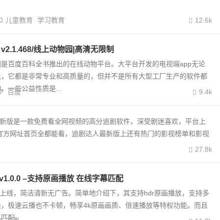
0
儿童教育
学习教育
12.6k
v2.1.468/线上动物园|高清无限制
是百度百科全书推出的在线动物平台。大平台开发的电视端app无论
说，它都是非常专业和高质量的，但并不是所有大型工厂生产的软件都
，一些公益性质是...
7
百度
9.4k
最新版是一款免费看全网视频的高分追剧软件，深受剧迷喜欢，平台上
官方网址首页全都能看，追剧达人最新版上还有热门的影视榜单和影视
27.8k
v1.0.0 –支持原画播放 在线字幕匹配
式上线，简洁清新无广告。简单地介绍下，其支持hdr原画播放，支持多
，极速云播也不卡顿，畅享4k原画画质、倍速播放等特权功能。而且
幕匹配。