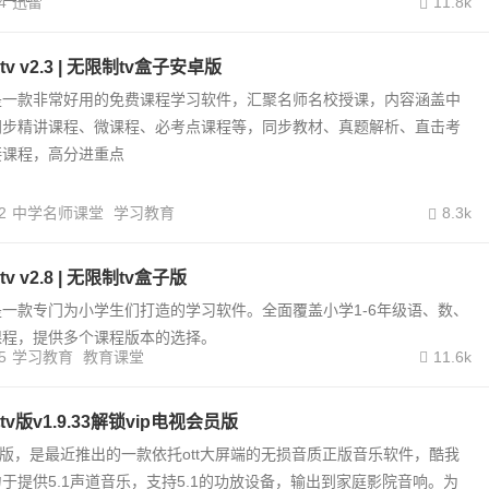
4
迅雷
11.8k
 v2.3 | 无限制tv盒子安卓版
是一款非常好用的免费课程学习软件，汇聚名师名校授课，内容涵盖中
同步精讲课程、微课程、必考点课程等，同步教材、真题解析、直击考
接课程，高分进重点
2
中学名师课堂
学习教育
8.3k
 v2.8 | 无限制tv盒子版
一款专门为小学生们打造的学习软件。全面覆盖小学1-6年级语、数、
课程，提供多个课程版本的选择。
5
学习教育
教育课堂
11.6k
v版v1.9.33解锁vip电视会员版
v版，是最近推出的一款依托ott大屏端的无损音质正版音乐软件，酷我
于提供5.1声道音乐，支持5.1的功放设备，输出到家庭影院音响。为