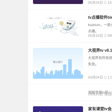
05月24日
16
tv点播软件bi
biubiut
点播。
05月10日
58
大视界tv v6
大视界有所有
失效。
04月04日
1,
淘知学堂tv是
03月25日
在线
家有课堂tv