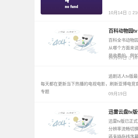
10月14日
21
百科动物园tv 
百科全书动物园
从哪个方面来
是收费的。例如
10月09日
16
追剧达人tv版
每天都在更新当下热播的电视电影，刷新亚博电竞
专题
09月19日
迅雷云盘tv版
迅雷tv版已正
分辨率流畅切换
还支持在线字