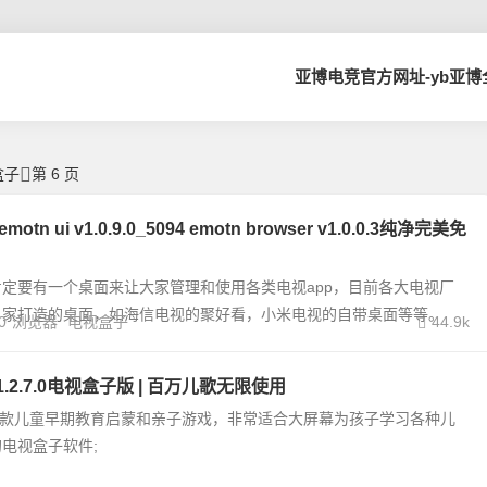
亚博电竞官方网址-yb亚
盒子
第 6 页
tn ui v1.0.9.0_5094 emotn browser v1.0.0.3纯净完美免
定要有一个桌面来让大家管理和使用各类电视app，目前各大电视厂
自家打造的桌面，如海信电视的聚好看，小米电视的自带桌面等等。
0
浏览器
电视盒子
44.9k
1.2.7.0电视盒子版 | 百万儿歌无限使用
一款儿童早期教育启蒙和亲子游戏，非常适合大屏幕为孩子学习各种儿
电视盒子软件;