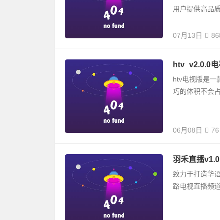
用户提供高品质音
07月13日
86
htv_v2.0
htv电视版是
巧的体积不会
06月08日
76
羽禾直播v1.
致力于打造华语
路电视直播频