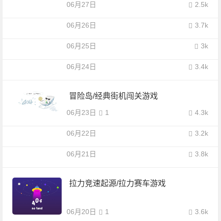
06月27日
2.5k
06月26日
3.7k
06月25日
3k
06月24日
3.4k
冒险岛/经典街机闯关游戏
06月23日
1
4.3k
06月22日
3.2k
06月21日
3.8k
拉力竞速起源/拉力赛车游戏
06月20日
1
3.6k