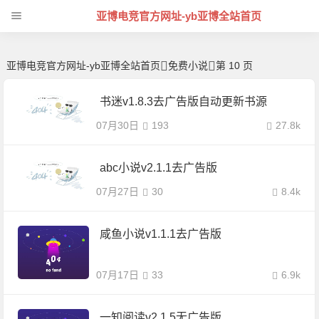
免费小说 -亚博电竞官方网址
亚博电竞官方网址-yb亚博全站首页
亚博电竞官方网址-yb亚博全站首页
免费小说
第 10 页
书迷v1.8.3去广告版自动更新书源
07月30日
193
27.8k
abc小说v2.1.1去广告版
07月27日
30
8.4k
咸鱼小说v1.1.1去广告版
07月17日
33
6.9k
一知阅读v2.1.5无广告版