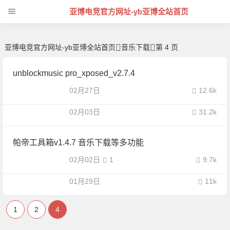
音乐下载 -亚博电竞官方网址
亚博电竞官方网址-yb亚博全站首页
亚博电竞官方网址-yb亚博全站首页
音乐下载
第 4 页
unblockmusic pro_xposed_v2.7.4
02月27日
12.6k
02月03日
31.2k
帕帝工具箱v1.4.7 音乐下载等多功能
02月02日
1
9.7k
01月29日
11k
1
2
4