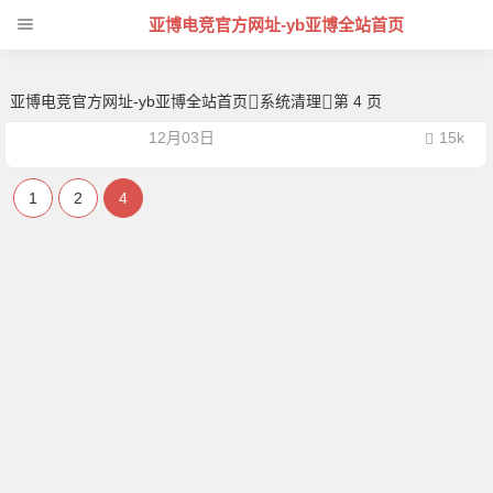
系统清理 -亚博电竞官方网址
亚博电竞官方网址-yb亚博全站首页
亚博电竞官方网址-yb亚博全站首页
系统清理
第 4 页
12月03日
15k
1
2
4