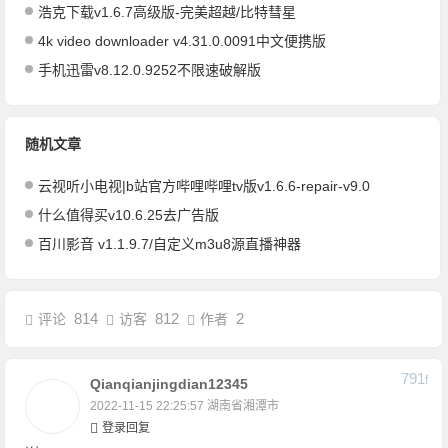
浩克下载v1.6.7高级版-完美超越/比特彗星
4k video downloader v4.31.0.0091中文便携版
手机迅雷v8.12.0.9252不限速破解版
随机文章
云视听小电视|b站官方哔哩哔哩tv版v1.6.6-repair-v9.0
什么值得买v10.6.25去广告版
百川影音 v1.1.9.7/自定义m3u8源直播神器
814
812
2
评论
访客
作者
791
F
Qianqianjingdian12345
2022-11-15 22:25:57
湖南省湘潭市
登录回复