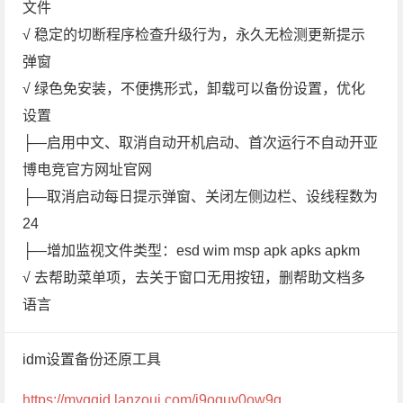
文件
√ 稳定的切断程序检查升级行为，永久无检测更新提示
弹窗
√ 绿色免安装，不便携形式，卸载可以备份设置，优化
设置
├—启用中文、取消自动开机启动、首次运行不自动开亚
博电竞官方网址官网
├—取消启动每日提示弹窗、关闭左侧边栏、设线程数为
24
├—增加监视文件类型：esd wim msp apk apks apkm
√ 去帮助菜单项，去关于窗口无用按钮，删帮助文档多
语言
idm设置备份还原工具
https://myqqjd.lanzoui.com/i9oquv0ow9g