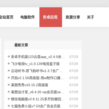
博全站首页
电脑软件
安卓应用
资源分享
关于
最新文章
安卓手机版123云盘app_v2.4.0去广告版
07/29
飞沙电视tv_v1.0.139电视盒子版
07/29
云动听书-原飞韵听书v1.3.7去广告纯净版/海量资源
07/29
开拍v2.1.50高级版-用ai制作口播视频
07/29
美图秀秀v10.15.2高级版
07/29
美图设计室_v6.4.20 vip会员版/ai作图海报编辑
07/29
微信电脑版v3.9.11.25多开防撤回绿色版
07/29
七猫免费小说v7.53去广告会员版
07/29