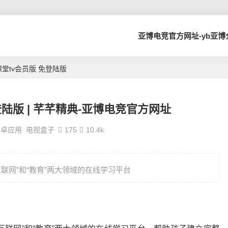
亚博电竞官方网址-yb亚
堂tv会员版 免登陆版
登陆版 | 芊芊精典-亚博电竞官方网址
安卓应用
电视盒子
175
10.4k
联网”和“教育”两大领域的在线学习平台