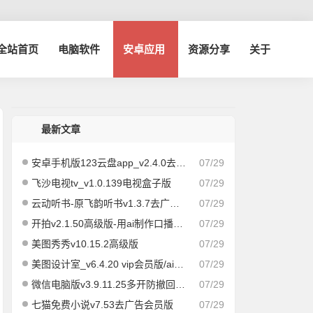
博全站首页
电脑软件
安卓应用
资源分享
关于
最新文章
安卓手机版123云盘app_v2.4.0去广告版
07/29
飞沙电视tv_v1.0.139电视盒子版
07/29
云动听书-原飞韵听书v1.3.7去广告纯净版/海量资源
07/29
开拍v2.1.50高级版-用ai制作口播视频
07/29
美图秀秀v10.15.2高级版
07/29
美图设计室_v6.4.20 vip会员版/ai作图海报编辑
07/29
微信电脑版v3.9.11.25多开防撤回绿色版
07/29
七猫免费小说v7.53去广告会员版
07/29