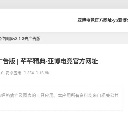
亚博电竞官方网址-yb亚
位图解v3.1.3去广告版
去广告版 | 芊芊精典-亚博电竞官方网址
10
安卓应用
254
16.8k
体经络病症及图表的工具应用。本应用所有资料均来自相关公共