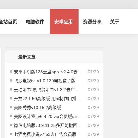
博全站首页
电脑软件
安卓应用
资源分享
关于
最新文章
安卓手机版123云盘app_v2.4.0去广告版
07/29
飞沙电视tv_v1.0.139电视盒子版
07/29
云动听书-原飞韵听书v1.3.7去广告纯净版/海量资源
07/29
开拍v2.1.50高级版-用ai制作口播视频
07/29
美图秀秀v10.15.2高级版
07/29
美图设计室_v6.4.20 vip会员版/ai作图海报编辑
07/29
微信电脑版v3.9.11.25多开防撤回绿色版
07/29
七猫免费小说v7.53去广告会员版
07/29