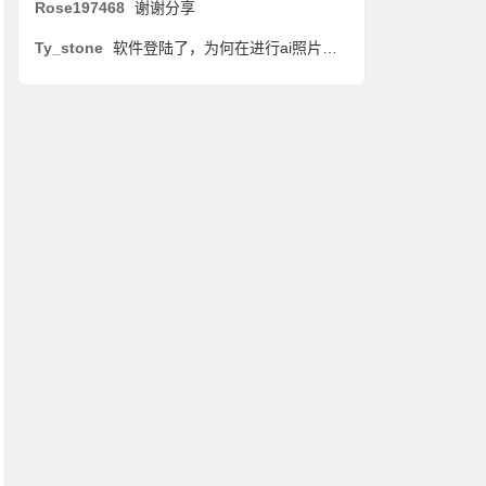
Rose197468
谢谢分享
Ty_stone
软件登陆了，为何在进行ai照片生成视频时，还是会根据生成时长进行收费？！是我哪里操作错误了，还是软件不算破解完整？有网友教教吗？谢谢