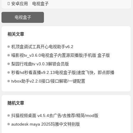
安卓应用
电视盒子
电视盒子
相关文章
机顶盒调试工具开心电视助手v6.2
喵影视tv_v3.6.0电视盒子内置源双播版|手机版 盒子版
梨园行戏曲tv v3.0.3解锁会员版
秒看hd秒看直播v9.2.13电视盒子版|速度飞快，即点即播
tvbox助手v2.2.0接口/接口解密/一键配置
随机文章
抖猫视频桌面 v4.5.4去广告/去推荐/精简/mod版
autodesk maya 2025玛雅中文特别版