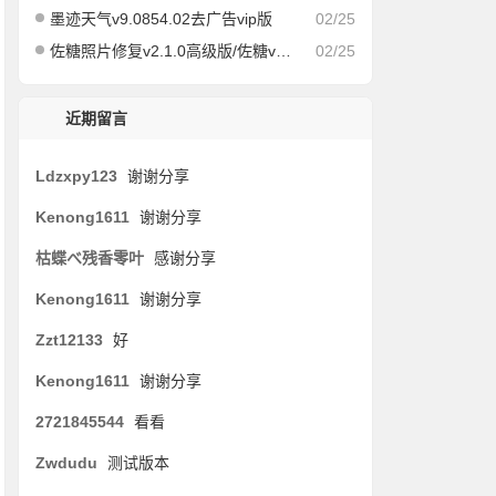
墨迹天气v9.0854.02去广告vip版
02/25
佐糖照片修复v2.1.0高级版/佐糖v1.6.6会员解锁版
02/25
近期留言
Ldzxpy123
谢谢分享
Kenong1611
谢谢分享
枯蝶べ残香零叶
感谢分享
Kenong1611
谢谢分享
Zzt12133
好
Kenong1611
谢谢分享
2721845544
看看
Zwdudu
测试版本