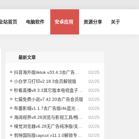
博全站首页
电脑软件
安卓应用
资源分享
关于
最新文章
抖音海外版tiktok v33.4.3去广告解除封锁版
02/25
小白学习打印v2.18.3会员解锁版
02/25
秒看直播v8.3.3其它版本电视盒子版|速度飞快，即点即播
02/25
七猫免费小说v7.42.20去广告会员版
02/25
布蕾影城v1.1.7去广告版/4k蓝光画质秒播
02/25
海阔视界v8.28浏览与影视工具/畅享全网/精品影视
02/25
嗅觉浏览器v6.28无广告纯净版/支持安装插件
02/25
剪映国际版capcut v11.1.0解锁专业版
02/25