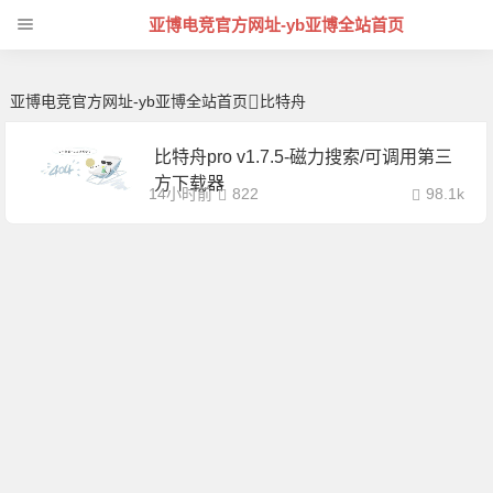
比特舟 | 芊芊精典-亚博电竞官方网址
亚博电竞官方网址-yb亚博全站首页
亚博电竞官方网址-yb亚博全站首页
比特舟
比特舟pro v1.7.5-磁力搜索/可调用第三
方下载器
14小时前
822
98.1k