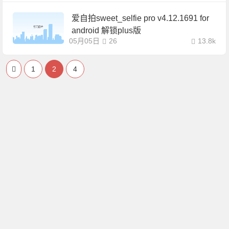
爱自拍sweet_selfie pro v4.12.1691 for
android 解锁plus版
05月05日
26
13.8k
1
2
4