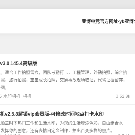
亚博电竞官方网址-yb亚
.0.145.4高级版
板。适合工作拍照留痕，团队考勤打卡，工程管理，外勤拍照，综合执
拍照，旅行拍照，宝宝成长拍照，交通事故现场取证，代驾证据留存，
拼图。
5
水印相机
相机
52.9k
v2.5.8解锁vip会员版-可修改时间地点打卡水印
机涵盖时下热门工作和生活水印，为您的生活增添色彩，自由组合水
，发挥你的创意，还有表情自定义制作，拍出百变多样的照片。