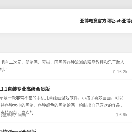
亚博电竞官方网址-yb亚
画吧有二次元、简笔画、素描、国画等各种流派的精品教程和乐于助人
进步！
画
16.2k
0.1.1直装专业高级会员版
pp是一款非常不错的手机儿童绘画游戏软件，小孩子喜欢画画，可以
支持各种大小的画笔，各种颜色的画笔绘画，绘制出自己喜欢的作品，
支持保存，喜欢的...
儿童早教
画画
6.9k