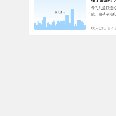
孩子画画v9.
专为儿童打造的
能，由芊芊精
08月13日
4