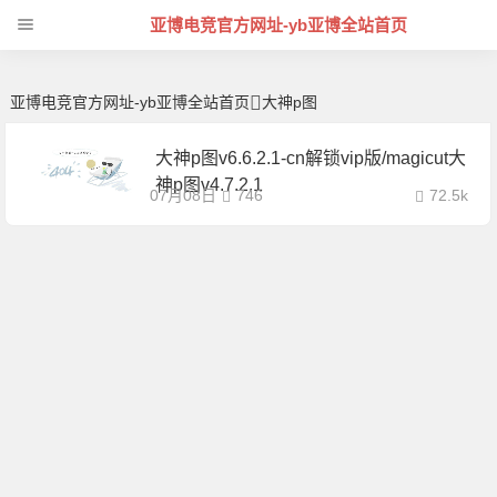
大神p图 | 芊芊精典-亚博电竞官方网址
亚博电竞官方网址-yb亚博全站首页
亚博电竞官方网址-yb亚博全站首页
大神p图
大神p图v6.6.2.1-cn解锁vip版/magicut大
神p图v4.7.2.1
07月08日
746
72.5k