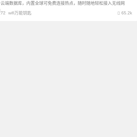
于云端数据库，内置全球可免费连接热点，随时随地轻松接入无线网
..
172
wifi万能钥匙
65.2k