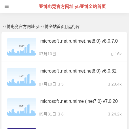
运行库 | 芊芊精典-亚博电竞官方网址
亚博电竞官方网址-yb亚博全站首页
亚博电竞官方网址-yb亚博全站首页
运行库
microsoft .net runtime(.net8.0) v8.0.7.0
07月10日
16k
microsoft .net runtime(.net6.0) v6.0.32
07月10日
3
29.4k
microsoft .net runtime (.net7.0) v7.0.20
05月31日
8
24.2k