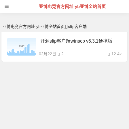
sftp客户端 | 芊芊精典-亚博电竞官方网址
亚博电竞官方网址-yb亚博全站首页
亚博电竞官方网址-yb亚博全站首页
sftp客户端
开源sftp客户端winscp v6.3.1便携版
02月22日
2
12.4k