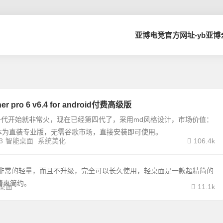
亚博电竞官方网址-yb亚
her pro 6 v6.4 for android付费高级版
一代开始就非常火，现在已经第四代了，采用md风格设计，市场价值：
本为直装专业版，无需谷歌市场，直接安装即可使用。
3
智能桌面
系统美化
106.4k
p，非常的轻量，而且不升级，完全可以长久使用，轻桌面是一款超精简的
清爽简约。
桌面
11.1k