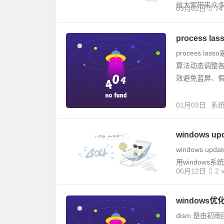
给大家带来众
03月02日
74
process l
process 
算法动态调整
效避免蓝屏、假死
01月03日
系
windows up
windows u
用windows
06月12日
2
windows优化工
dism 是由