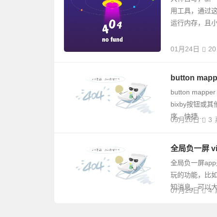
用工具，通过
运行内存，且小黑
01月24日
20
button map
button m
bixby按钮
序、快捷...
09月20日
3
全局负一屏 vi
全局负一屏ap
玩的功能，比如
知消息，可以大大
07月29日
4