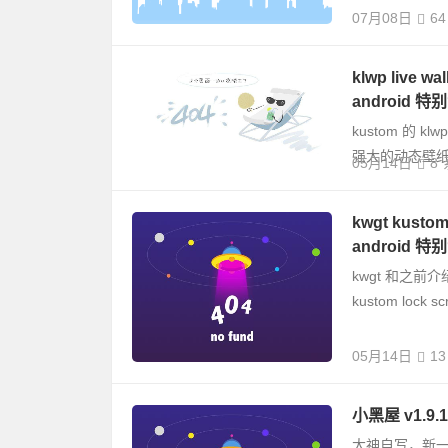
07月08日
64
klwp live 
android 
kustom 的 k
强大的动态壁纸创
05月14日
8
kwgt kust
android 
kwgt 和之前介绍
kustom lock sc
05月14日
13
小黑屋 v1.9
大神自写，新一