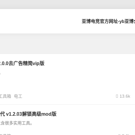
亚博电竞官方网址-yb亚
.0.0去广告精简vip版
具
工具箱
电工
13.6k
 v1.2.03解锁高级mod版
包含很多实用工具。