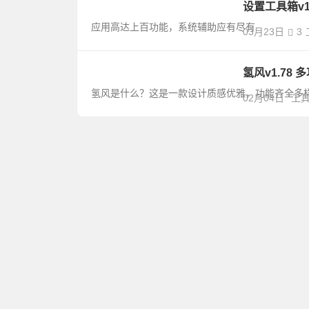
设置工具箱v1
应用高达上百功能，系统辅助应有尽有
03月23日
3
氢风v1.78
氢风是什么？这是一款设计质感优雅，功能齐全多样
02月04日
工