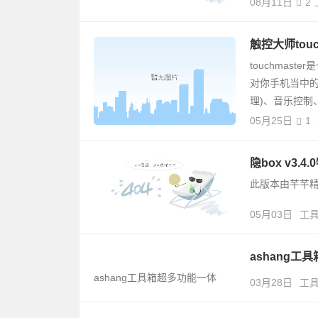
08月11日
2
触控大师touch
touchma
对你手机当中
理)、音乐控制、
05月25日
1
隐box v3.
此版本由芊芊
05月03日
工
ashang工具
ashang工具箱超多功能一体
03月28日
工