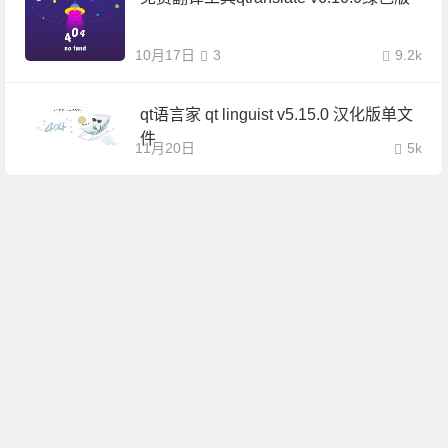
10月17日
3
9.2k
qt语言家 qt linguist v5.15.0 汉化版单文
件
11月20日
5k