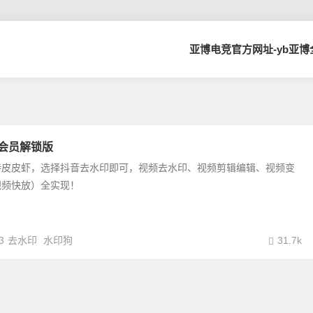
亚博电竞官方网址-yb亚
.0会员解锁版
持皮皮虾，选择抖音去水印即可，视频去水印、视频剪辑编辑、视频变
视频快放）全实现！
3
去水印
水印狗
31.7k